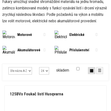
Fukary umožňují snadné shromáždění materiálu na jednu hromadu,
zatímco kombinované modely s funkcí vysávání listí i drcení výrazně
zrychlují následnou likvidaci. Podle požadavků na výkon a mobilitu
lze volit motorové, elektrické nebo akumulátorové provedení.
Motorové
Elektrické
Akumulátorové
Příslušenství
skladem
▦
☰
125BVx Foukač listí Husqvarna