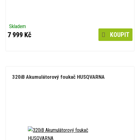
Skladem
7 999 Kč
KOUPIT
320iB Akumulátorový foukač HUSQVARNA