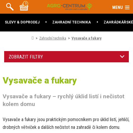
0
MENU
SLEVY & DOPRODEJ
ZAHRADNÍ TECHNIKA
ZAHRÁDKÁŘSKÉ
Zahradní technika
Vysavače a fukary
ZOBRAZIT FILTRY
Vysavače a fukary
Vysavače a fukary – rychlý úklid listí i nečistot
kolem domu
Vysavače a fukary jsou praktickým pomocníkem pro úklid listí, jehličí,
drobných větviček a dalších nečistot na zahradě či kolem domu.