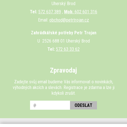
Uherský Brod
Tel:
572 637 389
,
Mob:
602 601 316
Email:
obchod@petrtrojan.cz
Zahrádkářské potřeby Petr Trojan
U 2526 688 01 Uherský Brod
Tel:
572 63 33 62
Zpravodaj
Zadejte svůj email budeme Vás informovat o novinkách,
výhodných akcích a slevách. Registrace je zdarma a lze ji
kdykoli zrušit.
ODESLAT
© 2026 AGRO CENTRUM