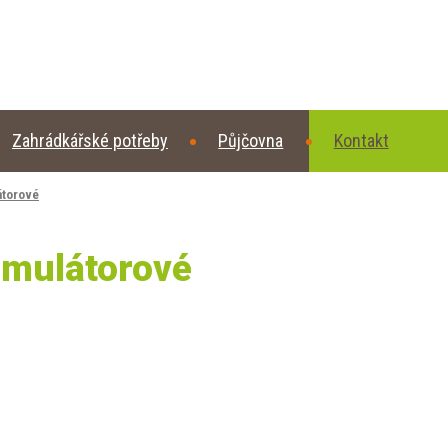
Zahrádkářské potřeby
Půjčovna
Kontakt
torové
mulátorové