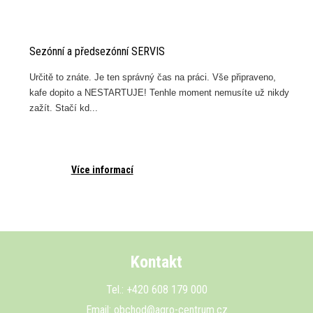
Sezónní a předsezónní SERVIS
e
Určitě to znáte. Je ten správný čas na práci. Vše připraveno,
kafe dopito a NESTARTUJE! Tenhle moment nemusíte už nikdy
zažít. Stačí kd...
Více informací
Kontakt
Tel.: +420 608 179 000
Email:
obchod@agro-centrum.cz