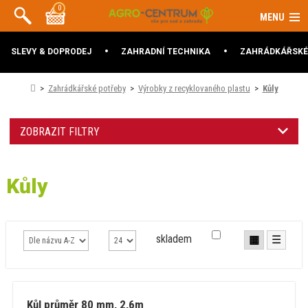
0
MENU
SLEVY & DOPRODEJ
ZAHRADNÍ TECHNIKA
ZAHRÁDKÁŘSKÉ
Zahrádkářské potřeby
Výrobky z recyklovaného plastu
Kůly
ZOBRAZIT FILTRY
Kůly
skladem
▦
☰
Kůl průměr 80 mm, 2,6m