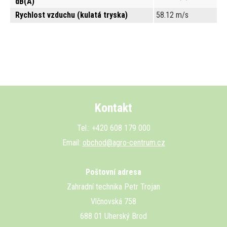
dB(A)
Rychlost vzduchu (kulatá tryska)
58.12 m/s
Kontakt
Tel.: +420 608 179 000
Email:
obchod@agro-centrum.cz
Poštovní adresa
Zahradní technika Petr Trojan
Vlčnovská 758
688 01 Uherský Brod