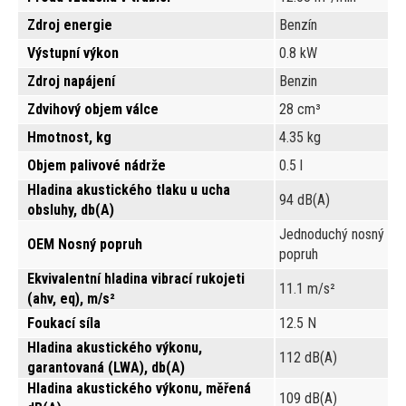
Zdroj energie
Benzín
Výstupní výkon
0.8 kW
Zdroj napájení
Benzin
Zdvihový objem válce
28 cm³
Hmotnost, kg
4.35 kg
Objem palivové nádrže
0.5 l
Hladina akustického tlaku u ucha
94 dB(A)
obsluhy, db(A)
Jednoduchý nosný
OEM Nosný popruh
popruh
Ekvivalentní hladina vibrací rukojeti
11.1 m/s²
(ahv, eq), m/s²
Foukací síla
12.5 N
Hladina akustického výkonu,
112 dB(A)
garantovaná (LWA), db(A)
Hladina akustického výkonu, měřená
109 dB(A)