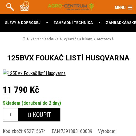
0
MENU
SLEVY & DOPRODEJ
ZAHRADNÍ TECHNIKA
ZAHRÁDKÁŘSKÉ
Zahradní technika
Vysavače a fukary
Motorové
125BVX FOUKAČ LISTÍ HUSQVARNA
11 790 Kč
Skladem (doručení do 2 dny)
KOUPIT
Kód zboží:
952715674
EAN:
7391883160039
Výrobce: