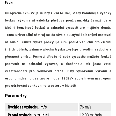
Popis
Husqvarna 125BVx je účinný ruční foukač, který kombinuje vysoký
foukací výkon a uživatelsky přívětivé používání, díky čemuž jde o
ideální benzínový foukač a zahradní vysavač pro majitele domů.
Tento univerzální nástroj se dodává s kulatými i plochými nástavci
na hubici. Kulatá tryska poskytuje širší proud vzduchu pro čištění
širších oblastí, zatímco plochá tryska zvyšuje proudění vzduchu a
přesnost směru. Pomocí přiložené sady vysavače můžete foukač
proměnit na zahradní vysavač, a dosáhnout tak ještě větší
všestrannosti pro venkovní práce. Díky vysokému výkonu a
ergonomickému designu je model 125BVx spolehlivým nástrojem
pro udržování venkovního prostoru v čistotě.
Parametry
Rychlost vzduchu, m/s
76 m/s
Proud vzduchu v trubici
12.03 m³/min