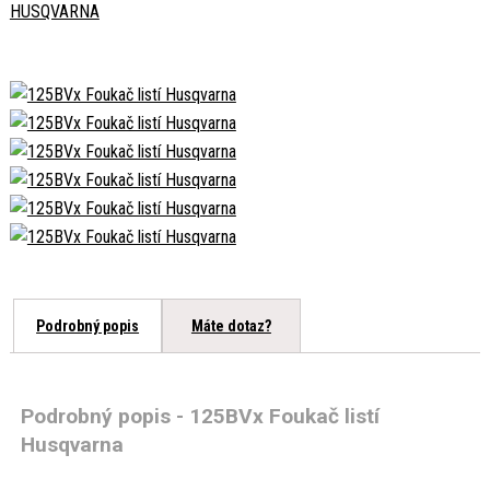
HUSQVARNA
Podrobný popis
Máte dotaz?
Podrobný popis - 125BVx Foukač listí
Husqvarna