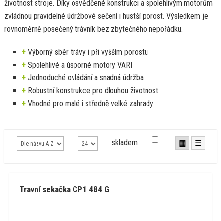
životnost stroje. Díky osvědčené konstrukci a spolehlivým motorům
zvládnou pravidelné údržbové sečení i hustší porost. Výsledkem je
rovnoměrně posečený trávník bez zbytečného nepořádku.
+
Výborný sběr trávy i při vyšším porostu
+
Spolehlivé a úsporné motory VARI
+
Jednoduché ovládání a snadná údržba
+
Robustní konstrukce pro dlouhou životnost
+
Vhodné pro malé i středně velké zahrady
skladem
▦
☰
Travní sekačka CP1 484 G