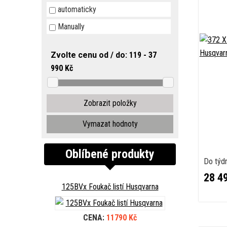
automaticky
Manually
Zvolte cenu od / do:
119 - 37
990 Kč
Vymazat hodnoty
Oblíbené produkty
Do týd
28 4
125BVx Foukač listí Husqvarna
CENA:
11790 Kč