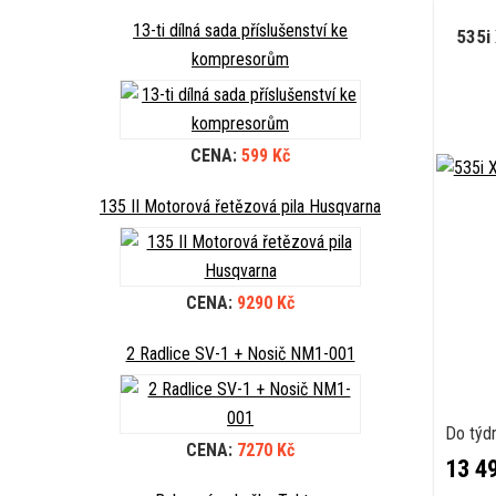
13-ti dílná sada příslušenství ke
535i
kompresorům
CENA:
599 Kč
135 II Motorová řetězová pila Husqvarna
CENA:
9290 Kč
2 Radlice SV-1 + Nosič NM1-001
Do týd
CENA:
7270 Kč
13 4