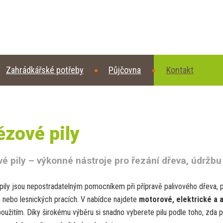
Zahrádkářské potřeby
Půjčovna
Kontakt
ězové pily
é pily – výkonné nástroje pro řezání dřeva, údržbu 
ily jsou nepostradatelným pomocníkem při přípravě palivového dřeva, p
 nebo lesnických pracích. V nabídce najdete
motorové, elektrické a
užitím. Díky širokému výběru si snadno vyberete pilu podle toho, zda po