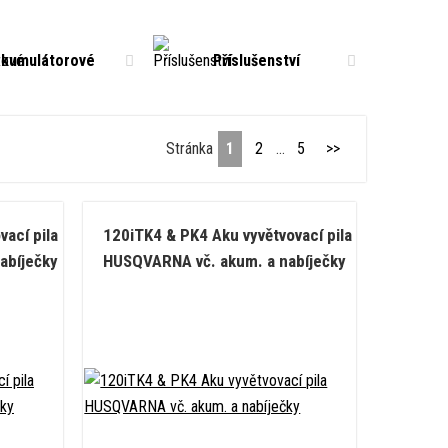
kumulátorové
Příslušenství
Stránka
1
2
...
5
>>
ací pila
120iTK4 & PK4 Aku vyvětvovací pila
abíječky
HUSQVARNA vč. akum. a nabíječky