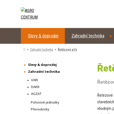
Slevy & doprodej
Zahradní technika
Zahradní technika
Řetězové pily
Slevy & doprodej
Řet
Zahradní technika
VARI
Řetězov
DAKR
AGZAT
Řetězové p
stavebních
Pohonné jednotky
vhodným po
Převodovky