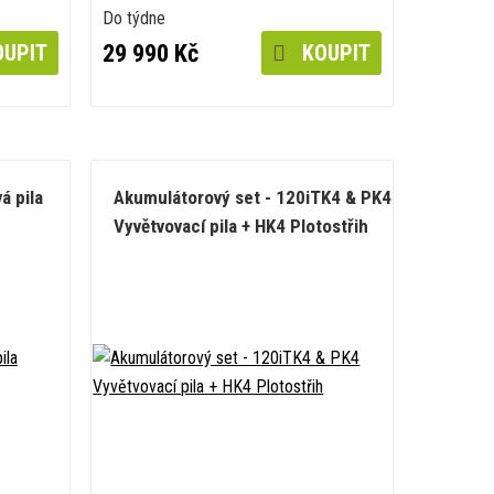
Do týdne
29 990 Kč
UPIT
KOUPIT
á pila
Akumulátorový set - 120iTK4 & PK4
Vyvětvovací pila + HK4 Plotostřih