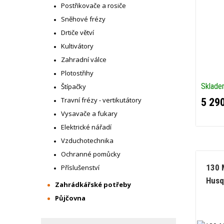
Postřikovače a rosiče
Sněhové frézy
Drtiče větví
Kultivátory
Zahradní válce
Plotostřihy
Sklad
Štípačky
Travní frézy - vertikutátory
5 29
Vysavače a fukary
Elektrické nářadí
Vzduchotechnika
Ochranné pomůcky
130 
Příslušenství
Husq
Zahrádkářské potřeby
Půjčovna