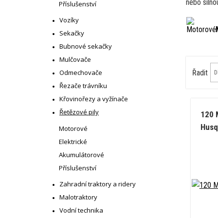
nebo silno
Příslušenství
Vozíky
Sekačky
Bubnové sekačky
Mulčovače
Odmechovače
Řadit
Řezače trávníku
Křovinořezy a vyžínače
Řetězové pily
120 
Husq
Motorové
Elektrické
Akumulátorové
Příslušenství
Zahradní traktory a ridery
Malotraktory
Vodní technika