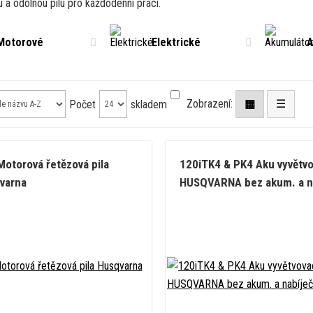
u a odolnou pilu pro každodenní práci.
Motorové
Elektrické
A
Zobrazení:
▦
☰
Počet
skladem
Motorová řetězová pila
120iTK4 & PK4 Aku vyvětvov
varna
HUSQVARNA bez akum. a n