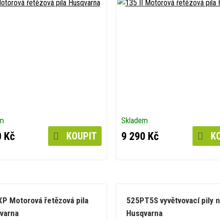
em
Skladem
0 Kč
9 290 Kč
KOUPIT
KO
XP Motorová řetězová pila
525PT5S vyvětvovací pily n
varna
Husqvarna