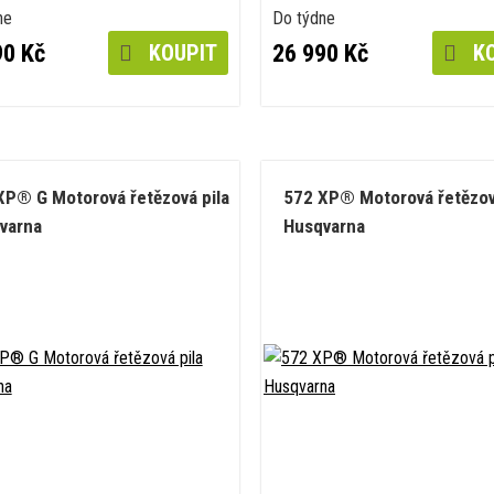
ne
Do týdne
90 Kč
26 990 Kč
KOUPIT
KO
XP® G Motorová řetězová pila
572 XP® Motorová řetězov
varna
Husqvarna