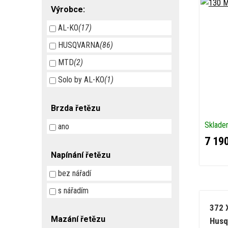
Výrobce:
AL-KO
(17)
HUSQVARNA
(86)
MTD
(2)
Solo by AL-KO
(1)
Brzda řetězu
Sklad
ano
7 19
Napínání řetězu
bez nářadí
s nářadím
372 
Mazání řetězu
Husq