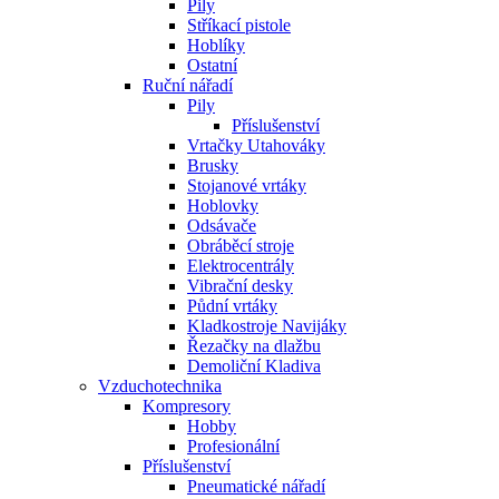
Pily
Stříkací pistole
Hoblíky
Ostatní
Ruční nářadí
Pily
Příslušenství
Vrtačky Utahováky
Brusky
Stojanové vrtáky
Hoblovky
Odsávače
Obráběcí stroje
Elektrocentrály
Vibrační desky
Půdní vrtáky
Kladkostroje Navijáky
Řezačky na dlažbu
Demoliční Kladiva
Vzduchotechnika
Kompresory
Hobby
Profesionální
Příslušenství
Pneumatické nářadí