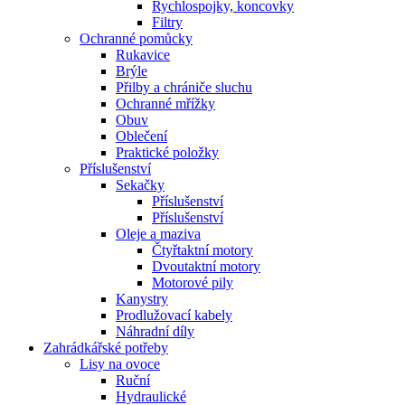
Rychlospojky, koncovky
Filtry
Ochranné pomůcky
Rukavice
Brýle
Přilby a chrániče sluchu
Ochranné mřížky
Obuv
Oblečení
Praktické položky
Příslušenství
Sekačky
Příslušenství
Příslušenství
Oleje a maziva
Čtyřtaktní motory
Dvoutaktní motory
Motorové pily
Kanystry
Prodlužovací kabely
Náhradní díly
Zahrádkářské potřeby
Lisy na ovoce
Ruční
Hydraulické