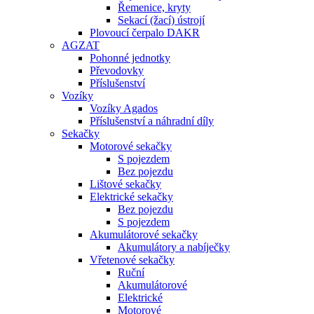
Řemenice, kryty
Sekací (žací) ústrojí
Plovoucí čerpalo DAKR
AGZAT
Pohonné jednotky
Převodovky
Příslušenství
Vozíky
Vozíky Agados
Příslušenství a náhradní díly
Sekačky
Motorové sekačky
S pojezdem
Bez pojezdu
Lištové sekačky
Elektrické sekačky
Bez pojezdu
S pojezdem
Akumulátorové sekačky
Akumulátory a nabíječky
Vřetenové sekačky
Ruční
Akumulátorové
Elektrické
Motorové