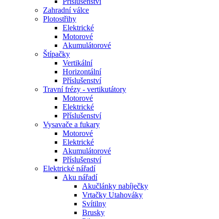
Příslušenství
Zahradní válce
Plotostřihy
Elektrické
Motorové
Akumulátorové
Štípačky
Vertikální
Horizontální
Příslušenství
Travní frézy - vertikutátory
Motorové
Elektrické
Příslušenství
Vysavače a fukary
Motorové
Elektrické
Akumulátorové
Příslušenství
Elektrické nářadí
Aku nářadí
Akučlánky nabíječky
Vrtačky Utahováky
Svítilny
Brusky