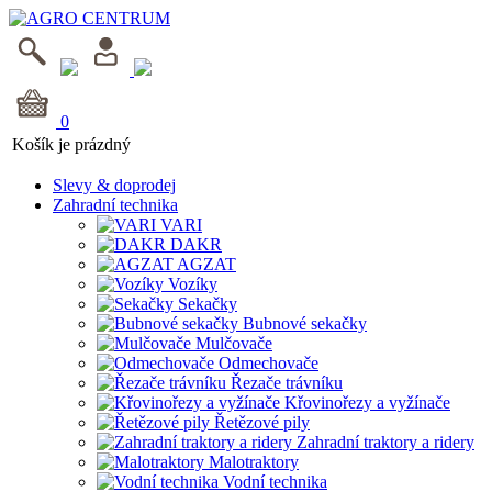
0
Košík je prázdný
Slevy & doprodej
Zahradní technika
VARI
DAKR
AGZAT
Vozíky
Sekačky
Bubnové sekačky
Mulčovače
Odmechovače
Řezače trávníku
Křovinořezy a vyžínače
Řetězové pily
Zahradní traktory a ridery
Malotraktory
Vodní technika