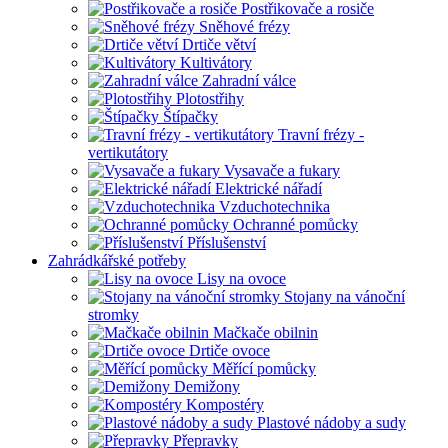
Postřikovače a rosiče
Sněhové frézy
Drtiče větví
Kultivátory
Zahradní válce
Plotostřihy
Štípačky
Travní frézy -
vertikutátory
Vysavače a fukary
Elektrické nářadí
Vzduchotechnika
Ochranné pomůcky
Příslušenství
Zahrádkářské potřeby
Lisy na ovoce
Stojany na vánoční
stromky
Mačkače obilnin
Drtiče ovoce
Měřící pomůcky
Demižony
Kompostéry
Plastové nádoby a sudy
Přepravky