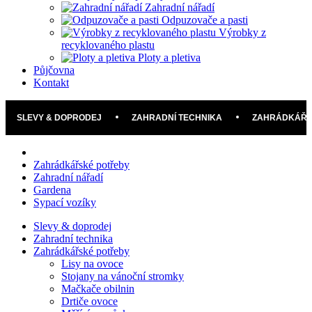
Zahradní nářadí
Odpuzovače a pasti
Výrobky z
recyklovaného plastu
Ploty a pletiva
Půjčovna
Kontakt
SLEVY & DOPRODEJ
ZAHRADNÍ TECHNIKA
ZAHRÁDKÁŘS
Zahrádkářské potřeby
Zahradní nářadí
Gardena
Sypací vozíky
Slevy & doprodej
Zahradní technika
Zahrádkářské potřeby
Lisy na ovoce
Stojany na vánoční stromky
Mačkače obilnin
Drtiče ovoce