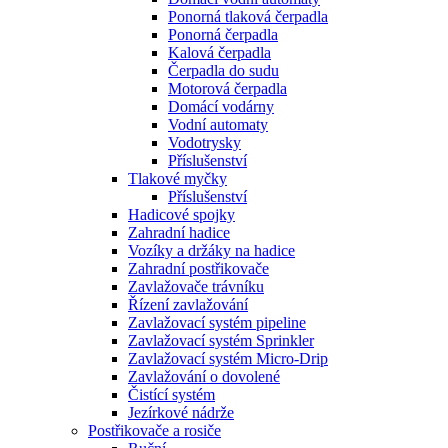
Ponorná tlaková čerpadla
Ponorná čerpadla
Kalová čerpadla
Čerpadla do sudu
Motorová čerpadla
Domácí vodárny
Vodní automaty
Vodotrysky
Příslušenství
Tlakové myčky
Příslušenství
Hadicové spojky
Zahradní hadice
Vozíky a držáky na hadice
Zahradní postřikovače
Zavlažovače trávníku
Řízení zavlažování
Zavlažovací systém pipeline
Zavlažovací systém Sprinkler
Zavlažovací systém Micro-Drip
Zavlažování o dovolené
Čistící systém
Jezírkové nádrže
Postřikovače a rosiče