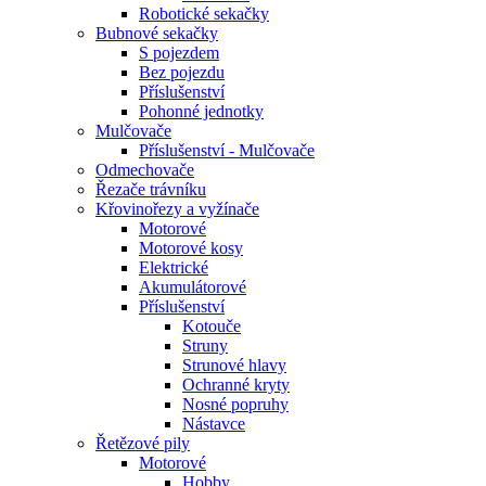
Robotické sekačky
Bubnové sekačky
S pojezdem
Bez pojezdu
Příslušenství
Pohonné jednotky
Mulčovače
Příslušenství - Mulčovače
Odmechovače
Řezače trávníku
Křovinořezy a vyžínače
Motorové
Motorové kosy
Elektrické
Akumulátorové
Příslušenství
Kotouče
Struny
Strunové hlavy
Ochranné kryty
Nosné popruhy
Nástavce
Řetězové pily
Motorové
Hobby