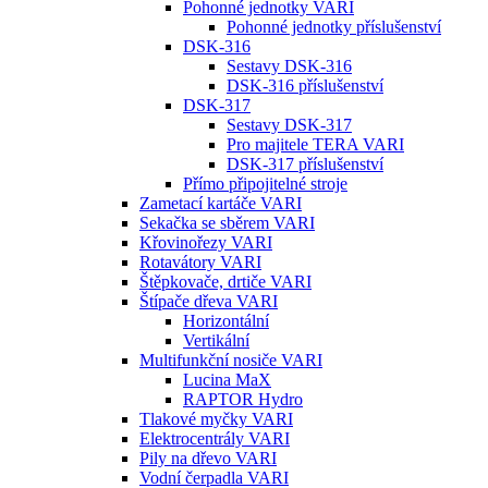
Pohonné jednotky VARI
Pohonné jednotky příslušenství
DSK-316
Sestavy DSK-316
DSK-316 příslušenství
DSK-317
Sestavy DSK-317
Pro majitele TERA VARI
DSK-317 příslušenství
Přímo připojitelné stroje
Zametací kartáče VARI
Sekačka se sběrem VARI
Křovinořezy VARI
Rotavátory VARI
Štěpkovače, drtiče VARI
Štípače dřeva VARI
Horizontální
Vertikální
Multifunkční nosiče VARI
Lucina MaX
RAPTOR Hydro
Tlakové myčky VARI
Elektrocentrály VARI
Pily na dřevo VARI
Vodní čerpadla VARI