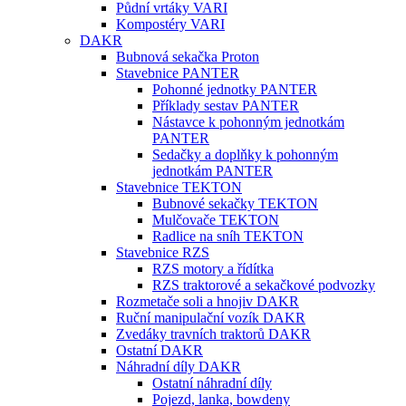
Půdní vrtáky VARI
Kompostéry VARI
DAKR
Bubnová sekačka Proton
Stavebnice PANTER
Pohonné jednotky PANTER
Příklady sestav PANTER
Nástavce k pohonným jednotkám
PANTER
Sedačky a doplňky k pohonným
jednotkám PANTER
Stavebnice TEKTON
Bubnové sekačky TEKTON
Mulčovače TEKTON
Radlice na sníh TEKTON
Stavebnice RZS
RZS motory a řídítka
RZS traktorové a sekačkové podvozky
Rozmetače soli a hnojiv DAKR
Ruční manipulační vozík DAKR
Zvedáky travních traktorů DAKR
Ostatní DAKR
Náhradní díly DAKR
Ostatní náhradní díly
Pojezd, lanka, bowdeny