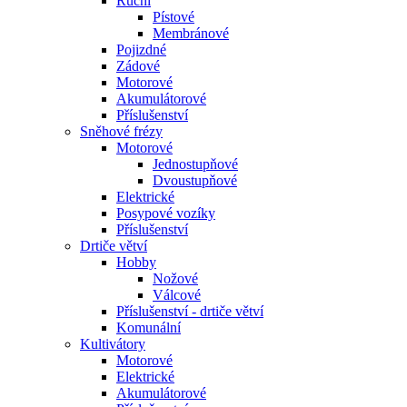
Ruční
Pístové
Membránové
Pojizdné
Zádové
Motorové
Akumulátorové
Příslušenství
Sněhové frézy
Motorové
Jednostupňové
Dvoustupňové
Elektrické
Posypové vozíky
Příslušenství
Drtiče větví
Hobby
Nožové
Válcové
Příslušenství - drtiče větví
Komunální
Kultivátory
Motorové
Elektrické
Akumulátorové