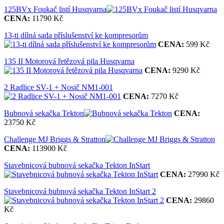
125BVx Foukač listí Husqvarna
CENA:
11790 Kč
13-ti dílná sada příslušenství ke kompresorům
CENA:
599 Kč
135 II Motorová řetězová pila Husqvarna
CENA:
9290 Kč
2 Radlice SV-1 + Nosič NM1-001
CENA:
7270 Kč
Bubnová sekačka Tekton
CENA:
23750 Kč
Challenge MJ Briggs & Stratton
CENA:
113900 Kč
Stavebnicová bubnová sekačka Tekton InStart
CENA:
27990 Kč
Stavebnicová bubnová sekačka Tekton InStart 2
CENA:
29860
Kč