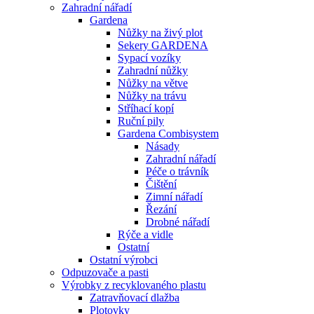
Zahradní nářadí
Gardena
Nůžky na živý plot
Sekery GARDENA
Sypací vozíky
Zahradní nůžky
Nůžky na větve
Nůžky na trávu
Stříhací kopí
Ruční pily
Gardena Combisystem
Násady
Zahradní nářadí
Péče o trávník
Čištění
Zimní nářadí
Řezání
Drobné nářadí
Rýče a vidle
Ostatní
Ostatní výrobci
Odpuzovače a pasti
Výrobky z recyklovaného plastu
Zatravňovací dlažba
Plotovky