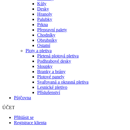
Kůly
Desky
Hranoly
Palubky
Prkna
Přepravní palety
Chodníky
Obrubníky
Ostatní
Ploty a pletiva
Pletená plotová pletiva
Podhrabové desky
Sloupky
Branky a brány
Plotové panely
Svařovaná a okrasná pletiva
Lesnické pletivo
Příslušenství
Půjčovna
ÚČET
Přihlásit se
Registrace klienta