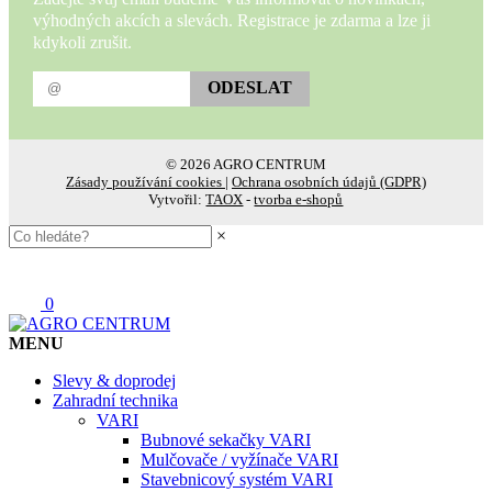
výhodných akcích a slevách. Registrace je zdarma a lze ji
kdykoli zrušit.
ODESLAT
© 2026 AGRO CENTRUM
Zásady používání cookies
|
Ochrana osobních údajů (GDPR)
Vytvořil:
TAOX
-
tvorba e-shopů
×
0
MENU
Slevy & doprodej
Zahradní technika
VARI
Bubnové sekačky VARI
Mulčovače / vyžínače VARI
Stavebnicový systém VARI