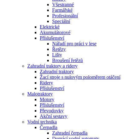
Všestranné
Farmářské
Profesionální
Speciální
Elektrické
Akumulátorové
Příslušenství
Nářadí pro práci v lese
Řetězy
Lišty
Broušení řetězů
Zahradní traktory a ridery
Zahradní traktory
Žací stroje s nulovým poloměrem otáčení
Ridery
Příslušenství
Malotraktory
Motory
Příslušenství
Převodovky
Akční sestavy
Vodní technika
Čerpadla
Zahradní čerpadla
Domácí vodní automaty