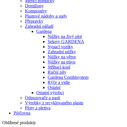
Měřící pomůcky
Demižony
Kompostéry
Plastové nádoby a sudy
Přepravky
Zahradní nářadí
Gardena
Nůžky na živý plot
Sekery GARDENA
Sypací vozíky
Zahradní nůžky
Nůžky na větve
Nůžky na trávu
Stříhací kopí
Ruční pily
Gardena Combisystem
Rýče a vidle
Ostatní
Ostatní výrobci
Odpuzovače a pasti
Výrobky z recyklovaného plastu
Ploty a pletiva
Půjčovna
Oblíbené produkty