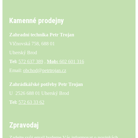
Kamenné prodejny
Zahradní technika Petr Trojan
Vlčnovská 758, 688 01
Uherský Brod
Tel:
572 637 389
,
Mob:
602 601 316
Email:
obchod@petrtrojan.cz
Zahrádkářské potřeby Petr Trojan
U 2526 688 01 Uherský Brod
Tel:
572 63 33 62
Zpravodaj
Zadejte svůj email budeme Vás informovat o novinkách,