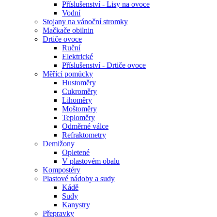
Příslušenství - Lisy na ovoce
Vodní
Stojany na vánoční stromky
Mačkače obilnin
Drtiče ovoce
Ruční
Elektrické
Příslušenství - Drtiče ovoce
Měřící pomůcky
Hustoměry
Cukroměry
Lihoměry
Moštoměry
Teploměry
Odměrné válce
Refraktometry
Demižony
Opletené
V plastovém obalu
Kompostéry
Plastové nádoby a sudy
Kádě
Sudy
Kanystry
Přepravky