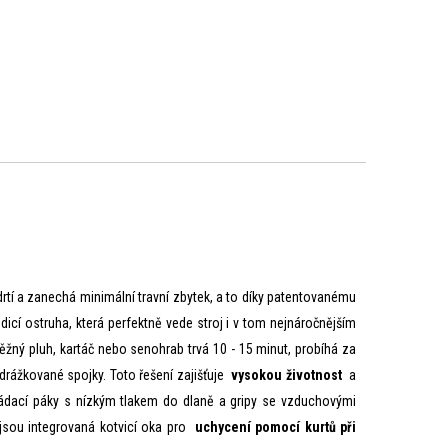
drtí a zanechá minimální travní zbytek, a to díky patentovanému
í ostruha, která perfektně vede stroj i v tom nejnáročnějším
ný pluh, kartáč nebo senohrab trvá 10 - 15 minut, probíhá za
drážkované spojky. Toto řešení zajišťuje
vysokou životnost
a
ládací páky s nízkým tlakem do dlaně a gripy se vzduchovými
 jsou integrovaná kotvicí oka pro
uchycení pomocí kurtů při