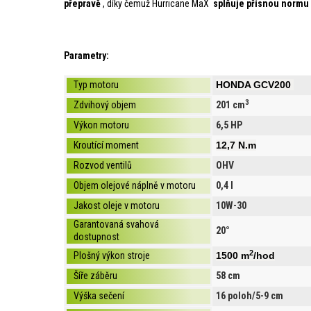
přepravě
, díky čemuž Hurricane MaX
splňuje přísnou normu
​Parametry:
Typ motoru
HONDA GCV200
3
Zdvihový objem
201 cm
Výkon motoru
6,5 HP
Kroutící moment
12,7 N.m
Rozvod ventilů
OHV
Objem olejové náplně v motoru
0,4 l
Jakost oleje v motoru
10W-30
Garantovaná svahová
20°
dostupnost
2
Plošný výkon stroje
1500 m
/hod
Šíře záběru
58 cm
Výška sečení
16 poloh/5-9 cm