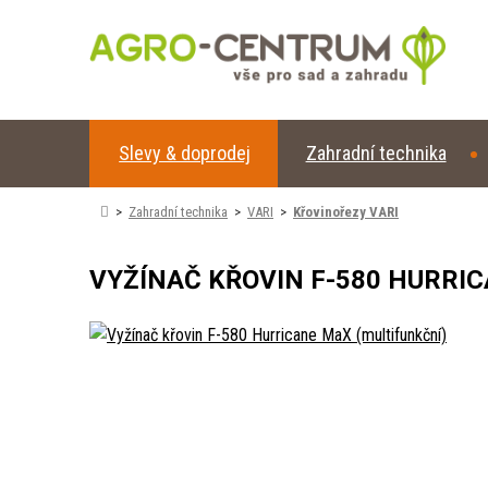
Slevy & doprodej
Zahradní technika
Zahradní technika
VARI
Křovinořezy VARI
VYŽÍNAČ KŘOVIN F-580 HURRI