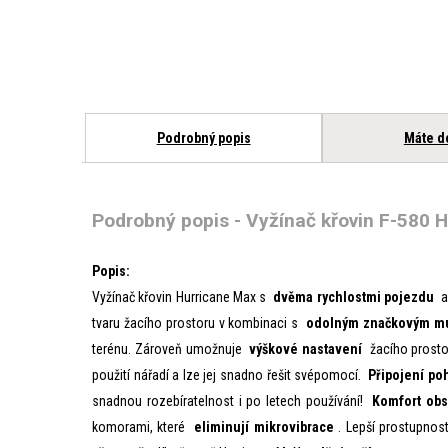
Podrobný popis
Máte d
Podrobný popis - Vyžínač křovin F-580 
Popis:
Vyžínač křovin Hurricane Max s
dvěma rychlostmi pojezdu
a 
tvaru žacího prostoru v kombinaci s
odolným značkovým m
terénu. Zároveň umožnuje
výškové nastavení
žacího prosto
použití nářadí a lze jej snadno řešit svépomocí.
Připojení p
snadnou rozebíratelnost i po letech používání!
Komfort obs
komorami, které
eliminují mikrovibrace
. Lepší prostupnos