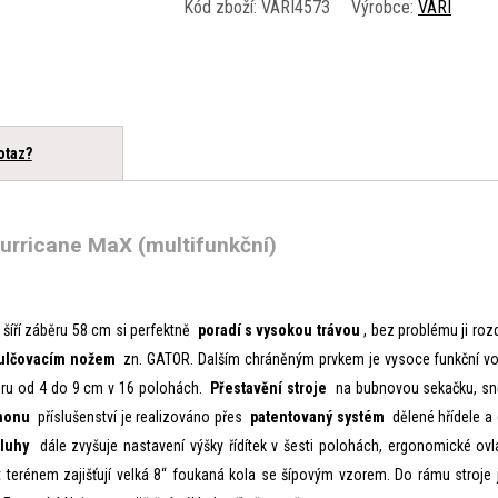
Kód zboží:
VARI4573
Výrobce:
VARI
otaz?
Hurricane MaX (multifunkční)
šíří záběru 58 cm si perfektně
poradí s vysokou trávou
, bez problému ji roz
ulčovacím nožem
zn. GATOR. Dalším chráněným prvkem je vysoce funkční vodic
ru od 4 do 9 cm v 16 polohách.
Přestavění stroje
na bubnovou sekačku, sněž
ohonu
příslušenství je realizováno přes
patentovaný systém
dělené hřídele a 
luhy
dále zvyšuje nastavení výšky řídítek v šesti polohách, ergonomické ov
t terénem zajišťují velká 8“ foukaná kola se šípovým vzorem. Do rámu stroje