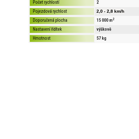
Počet rychlostí
2
Pojezdová rychlost
2,0 - 2,8 km/h
2
Doporučená plocha
15 000 m
Nastavení řídítek
výškově
Hmotnost
57 kg