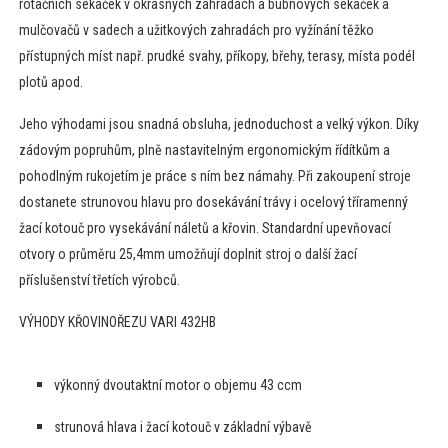
rotačních sekaček v okrasných zahradách a bubnových sekaček a
mulčovačů v sadech a užitkových zahradách pro vyžínání těžko
přístupných míst např. prudké svahy, příkopy, břehy, terasy, místa podél
plotů apod.
Jeho výhodami jsou snadná obsluha, jednoduchost a velký výkon. Díky
zádovým popruhům, plně nastavitelným ergonomickým řídítkům a
pohodlným rukojetím je práce s ním bez námahy. Při zakoupení stroje
dostanete strunovou hlavu pro dosekávání trávy i ocelový tříramenný
žací kotouč pro vysekávání náletů a křovin. Standardní upevňovací
otvory o průměru 25,4mm umožňují doplnit stroj o další žací
příslušenství třetích výrobců.
VÝHODY KŘOVINOŘEZU VARI 432HB
výkonný dvoutaktní motor o objemu 43 ccm
strunová hlava i žací kotouč v základní výbavě