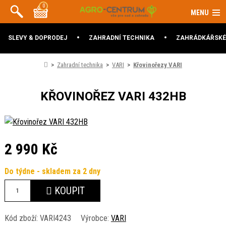
0
MENU
SLEVY & DOPRODEJ
ZAHRADNÍ TECHNIKA
ZAHRÁDKÁŘSKÉ
Zahradní technika
VARI
Křovinořezy VARI
KŘOVINOŘEZ VARI 432HB
2 990 Kč
Do týdne - skladem za 2 dny
KOUPIT
Kód zboží:
VARI4243
Výrobce:
VARI