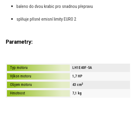
baleno do dvou krabic pro snadnou přepravu
splňuje přísné emisní limity EURO 2
​Parametry:
Typ motoru
LH1E40F-5A
Výkon motoru
1,7 HP
3
Objem motoru
43 cm
Hmotnost
7,1 kg